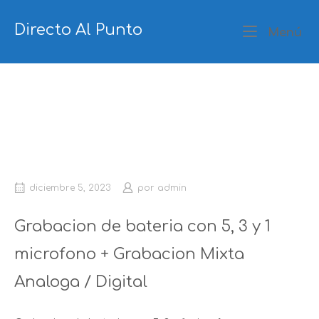
Ir
al
Directo Al Punto
Me
Menú
contenido
Grabacion de bateria con 5, 3 y 1
microfono + Grabacion Mixta
Analoga / Digital
diciembre 5, 2023
por
admin
Grabacion de bateria con 5, 3 y 1
microfono + Grabacion Mixta
Analoga / Digital