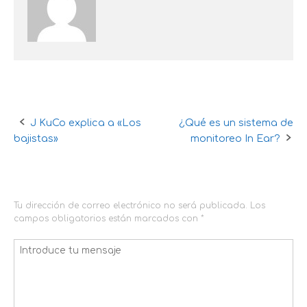
J KuCo explica a «Los
¿Qué es un sistema de
Navegación
bajistas»
monitoreo In Ear?
de
DEJA UNA RESPUESTA
la
entrada
Tu dirección de correo electrónico no será publicada.
Los
campos obligatorios están marcados con
*
Comentario
*