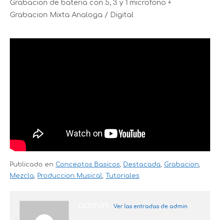
Grabacion de bateria con 5, 3 y 1 microfono +
Grabacion Mixta Analoga / Digital
Publicado en
Conceptos Basicos
,
Destacada
,
Grabacion
,
Mezcla
,
Produccion Musical
,
Tutoriales
admin
Ver las entradas de admin