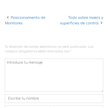
Posicionamiento de
Todo sobre mixers y
Navegación
Monitores
superficies de control
de
DEJA UNA RESPUESTA
la
entrada
Tu dirección de correo electrónico no será publicada.
Los
campos obligatorios están marcados con
*
Comentario
*
Nombre
*
Correo