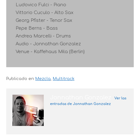
Ludovico Fulci - Piano
Vittorio Cuculo - Alto Sax
Georg Pfister - Tenor Sax
Pepe Berns - Bass
Andrea Marcelli - Drums
Audio - Jonnathan Gonzalez
Venue - Kaffehaus Mila (Berlin)
Publicado en
Mezcla
,
Multitrack
Jonnathan Gonzalez
Ver las
entradas de Jonnathan Gonzalez