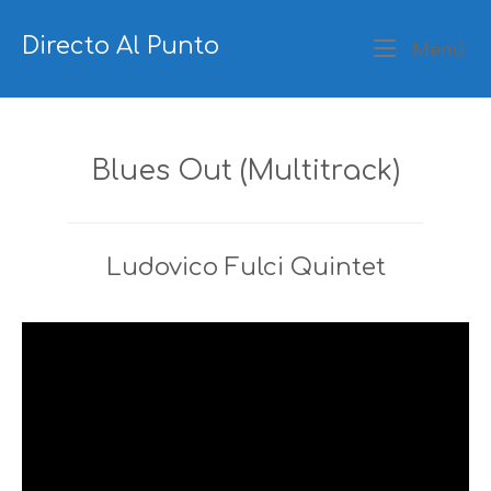
Ir
al
Directo Al Punto
Me
Menú
contenido
Blues Out (Multitrack)
Ludovico Fulci Quintet