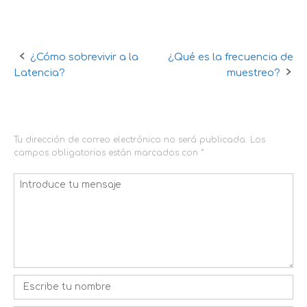
¿Cómo sobrevivir a la
¿Qué es la frecuencia de
Navegación
Latencia?
muestreo?
de
DEJA UNA RESPUESTA
la
entrada
Tu dirección de correo electrónico no será publicada.
Los
campos obligatorios están marcados con
*
Comentario
*
Nombre
*