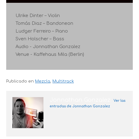
Ulrike Dinter – Violin
Tomás Diaz – Bandoneon
Ludger Ferreiro – Piano
Sven Holscher – Bass
Audio - Jonnathan Gonzalez
Venue - Kaffehaus Mila (Berlin)
Publicado en
Mezcla
,
Multitrack
Jonnathan Gonzalez
Ver las
entradas de Jonnathan Gonzalez