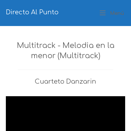
Ir
al
Directo Al Punto
Me
Menú
contenido
Multitrack - Melodia en la
menor (Multitrack)
Cuarteto Danzarin