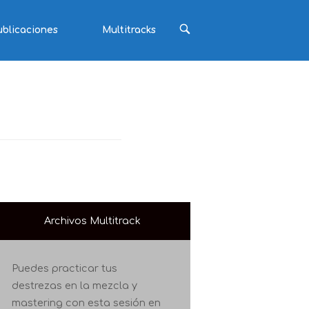
ABRIR
ublicaciones
Multitracks
BARRA
DE
BÚSQUEDA
Archivos Multitrack
Puedes practicar tus
destrezas en la mezcla y
mastering con esta sesión en