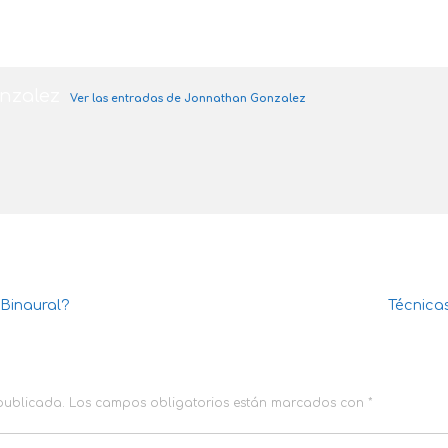
nzalez
Ver las entradas de Jonnathan Gonzalez
Binaural?
Técnicas
 publicada.
Los campos obligatorios están marcados con
*