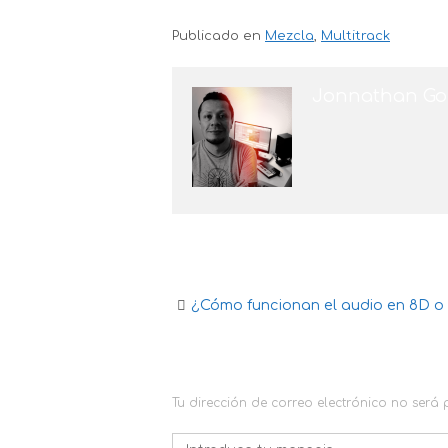
Publicado en
Mezcla
,
Multitrack
Jonnathan Go
¿Cómo funcionan el audio en 8D o 
Navegación
de
DEJA UNA RESPUESTA
la
Tu dirección de correo electrónico no será
entrada
Comentario