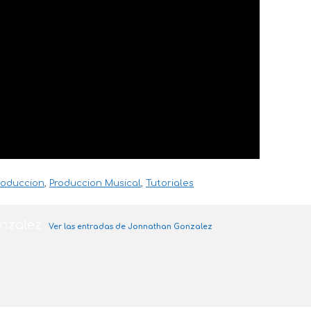
roduccion
,
Produccion Musical
,
Tutoriales
nzalez
Ver las entradas de Jonnathan Gonzalez