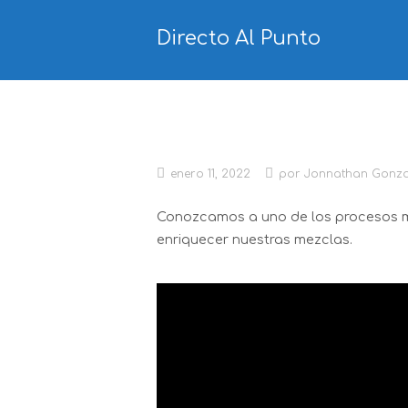
Ir
al
Directo Al Punto
contenido
Principios del Ecualiza
enero 11, 2022
por
Jonnathan Gonza
Conozcamos a uno de los procesos má
enriquecer nuestras mezclas.