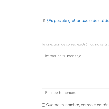
¿Es posible grabar audio de calid
Navegación
de
DEJA UNA RESPUESTA
la
Tu dirección de correo electrónico no será
entrada
Comentario
*
Nombre
*
Guarda mi nombre, correo electrón