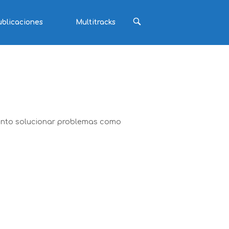
ABRIR
ublicaciones
Multitracks
BARRA
DE
BÚSQUEDA
tanto solucionar problemas como