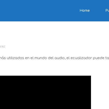
Home
P
dor
lez
s utilizados en el mundo del audio, el ecualizador puede 