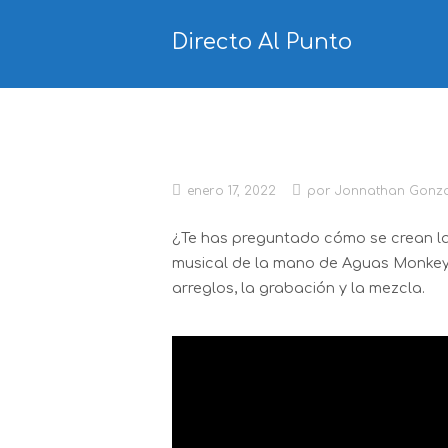
Ir
al
Directo Al Punto
contenido
¿Qué es la producción
enero 17, 2022
por
Jonnathan Gonza
¿Te has preguntado cómo se crean la
musical de la mano de Aguas Monkey 
arreglos, la grabación y la mezcla.