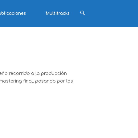
ABRIR
ublicaciones
Multitracks
BARRA
DE
BÚSQUEDA
ño recorrido a la producción
astering final, pasando por los