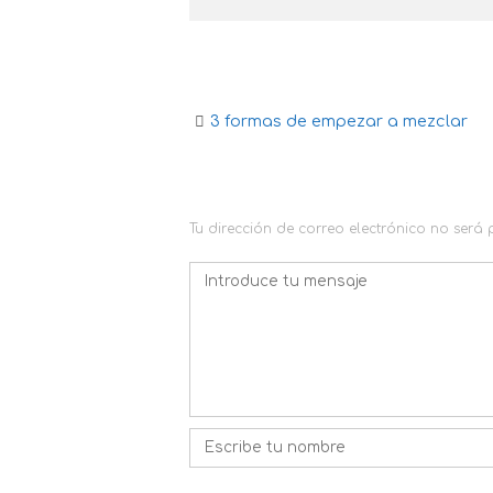
3 formas de empezar a mezclar
Navegación
de
DEJA UNA RESPUESTA
la
Tu dirección de correo electrónico no será
entrada
Comentario
*
Nombre
*