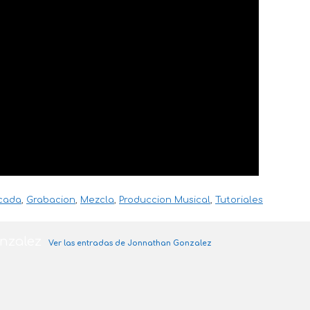
cada
,
Grabacion
,
Mezcla
,
Produccion Musical
,
Tutoriales
nzalez
Ver las entradas de Jonnathan Gonzalez