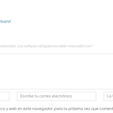
geband
 publicada.
Los campos obligatorios están marcados con
*
Correo
Web
electrónico
*
ico y web en este navegador para la próxima vez que coment