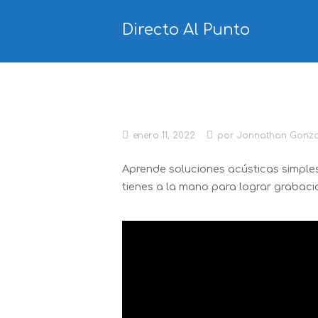
Ir
al
Directo Al Punto
contenido
Soluciones acústicas p
enero 11, 2022
por
Jonnathan Gonza
Aprende soluciones acústicas simples
tienes a la mano para lograr grabaci