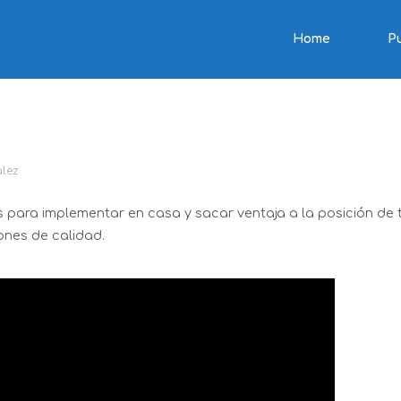
Home
P
ara grabar en casa
lez
 para implementar en casa y sacar ventaja a la posición de 
ones de calidad.