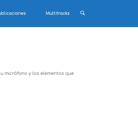
ABRIR
ublicaciones
Multitracks
BARRA
DE
BÚSQUEDA
tu micrófono y los elementos que