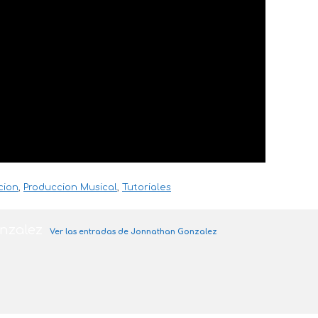
cion
,
Produccion Musical
,
Tutoriales
nzalez
Ver las entradas de Jonnathan Gonzalez