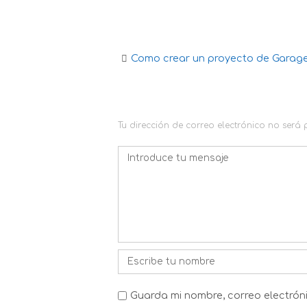
Como crear un proyecto de Gara
Navegación
de
DEJA UNA RESPUESTA
la
Tu dirección de correo electrónico no será
entrada
Comentario
*
Nombre
*
Guarda mi nombre, correo electrón