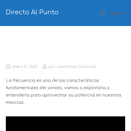
Ir
al
Directo Al Punto
Me
Menú
contenido
Entendiendo el contenido de
frecuencia
enero 11, 2022
por
Jonnathan Gonzalez
La frecuencia es una de las características
fundamentales del sonido, vamos a explorarla y
entenderla para aprovechar su potencial en nuestras
mezclas.