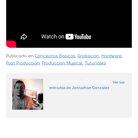
Publicado en
Conceptos Basicos
,
Grabacion
,
Hardware
,
Post Produccion
,
Produccion Musical
,
Tutoriales
Jonnathan Gonzalez
Ver las
entradas de Jonnathan Gonzalez