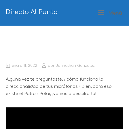
Ir
al
Directo Al Punto
Me
Menú
contenido
¿Qué es el patrón polar de un
micrófono?
enero 11, 2022
por
Jonnathan Gonzalez
Alguna vez te preguntaste, ¿cómo funciona la
direccionalidad de tus micrófonos? Bien, para eso
existe el Patron Polar, ¡vamos a descifrarlo!