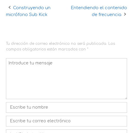
Construyendo un
Entendiendo el contenido
Navegación
micrófono Sub Kick
de frecuencia
de
DEJA UNA RESPUESTA
la
entrada
Tu dirección de correo electrónico no será publicada.
Los
campos obligatorios están marcados con
*
Comentario
*
Nombre
*
Correo
electrónico
*
Web